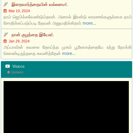
இறைவார்த்தையின் வல்லமை!.
Mar 10, 2024
நாம் ஜெபிக்கவேண்டும்தான். அனால் இரன்டு காரணங்களுக்காக நாம்
சோதிக்கப்படும்படி தேவன் அனுமதிக்கிறார்
more...
நான் குழந்தை இயேசு!.
Jan 29, 2024
அப்பாவின் கவலை தோய்ந்த முகம் பூலோகத்தையே உற்று நோக்கி
கொண்டிருந்ததை கவனித்தேன்
more...
Videos
Updated