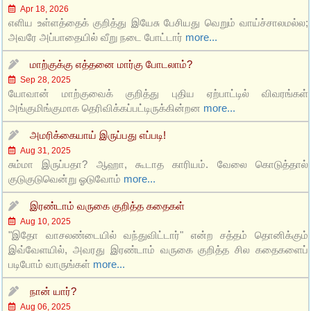
Apr 18, 2026
எளிய உள்ளத்தைக் குறித்து இயேசு பேசியது வெறும் வாய்ச்சாலமல்ல;
அவரே அப்பாதையில் வீறு நடை போட்டார்
more...
மாற்குக்கு எத்தனை மார்கு போடலாம்?
Sep 28, 2025
யோவான் மாற்குவைக் குறித்து புதிய ஏற்பாட்டில் விவரங்கள்
அங்குமிங்குமாக தெரிவிக்கப்பட்டிருக்கின்றன
more...
அமரிக்கையாய் இருப்பது எப்படி!
Aug 31, 2025
சும்மா இருப்பதா? ஆஹா, கூடாத காரியம். வேலை கொடுத்தால்
குடுகுடுவென்று ஓடுவோம்
more...
இரண்டாம் வருகை குறித்த கதைகள்
Aug 10, 2025
"இதோ வாசலண்டையில் வந்துவிட்டார்" என்ற சத்தம் தொனிக்கும்
இவ்வேளயில், அவரது இரண்டாம் வருகை குறித்த சில கதைகளைப்
படிபோம் வாருங்கள்
more...
நான் யார்?
Aug 06, 2025