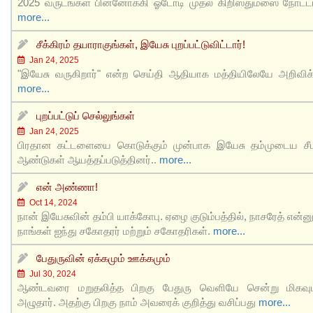
2025 வருடங்கள் பின்னோக்கி ஓடோடி முதல் கிறிஸ்துமஸை நோட்
more...
சீக்கிரம் தயாராகுங்கள், இயேசு புறப்பட்டுவிட்டார்!
Jan 24, 2025
"இயேசு வருகிறார்" என்ற செய்தி ஆதியாக மத்தியிலேயே அறிவிக்க
more...
புறப்பட்டுப் செல்லுங்கள்
Jan 24, 2025
பிரதான கட்டளையை கொடுக்கும் முன்பாக இயேசு தம்முடைய சீட
ஆண்டுகள் ஆயத்தப்படுத்தினர்..
more...
என் அண்ணா!
Oct 14, 2024
நான் இயேசுவின் தம்பி யாக்கோபு. ஏழை குடும்பத்தில், நாசரேத் என்னு
நாங்கள் ஐந்து சகோதரர் மற்றும் சகோதரிகள்.
more...
பேதுருவின் ஏக்கமும் ஊக்கமும்
Jul 30, 2024
ஆண்டவரை மறுதலித்த பிறகு பேதுரு வெளியே சென்று மிகவும
அழுதார். அதற்கு பிறகு நாம் அவரைக் குறித்து வசிப்பது
more...