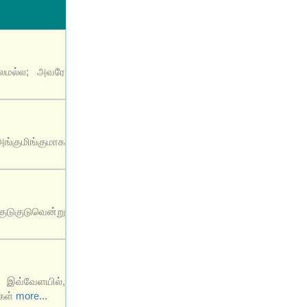
ாலமல்ல; அவரே
ங்குமிங்குமாக
ுடுகுடுவென்று
் இவ்வேளயில்,
்கள்
more...