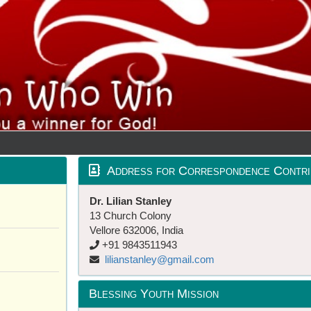
Address for Correspondence Contri
Dr. Lilian Stanley
13 Church Colony
Vellore 632006, India
+91 9843511943
lilianstanley@gmail.com
Blessing Youth Mission