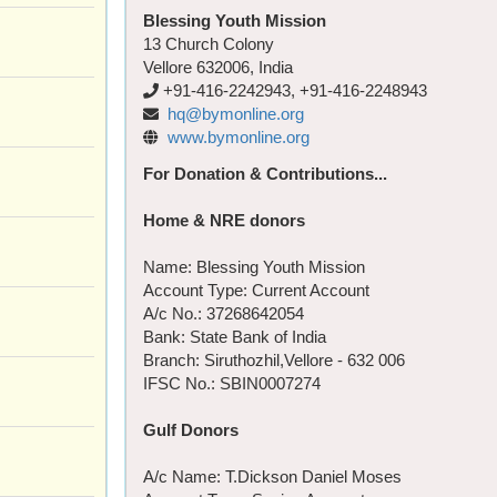
Blessing Youth Mission
13 Church Colony
Vellore 632006, India
+91-416-2242943, +91-416-2248943
hq@bymonline.org
www.bymonline.org
For Donation & Contributions...
Home & NRE donors
Name: Blessing Youth Mission
Account Type: Current Account
A/c No.: 37268642054
Bank: State Bank of India
Branch: Siruthozhil,Vellore - 632 006
IFSC No.: SBIN0007274
Gulf Donors
A/c Name: T.Dickson Daniel Moses