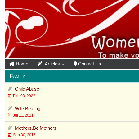
Home
Articles
Contact Us
Family
Child Abuse
Feb 03, 2022
Wife Beating
Jul 11, 2021
Mothers,Be Mothers!
Sep 30, 2016