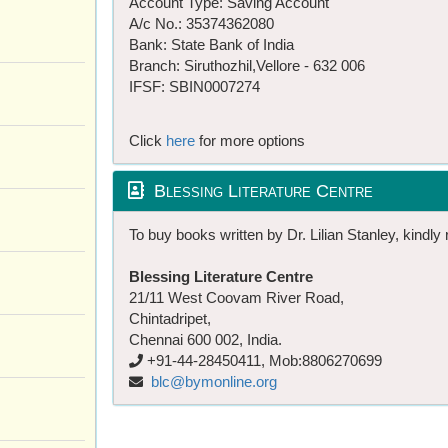
Account Type: Saving Account
A/c No.: 35374362080
Bank: State Bank of India
Branch: Siruthozhil,Vellore - 632 006
IFSF: SBIN0007274
Click
here
for more options
Blessing Literature Centre
To buy books written by Dr. Lilian Stanley, kindly 
Blessing Literature Centre
21/11 West Coovam River Road,
Chintadripet,
Chennai 600 002, India.
+91-44-28450411, Mob:8806270699
blc@bymonline.org